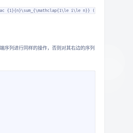
ac {1}{n}\sum_{\mathclap{1\le i\le n}} (n - 1 + 1) = \fr
端序列进行同样的操作，否则对其右边的序列