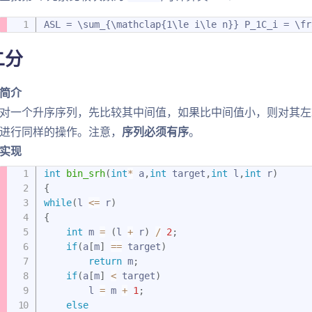
ASL = \sum_{\mathclap{1\le i\le n}} P_1C_i = \fr
二分
简介
对一个升序序列，先比较其中间值，如果比中间值小，则对其左
进行同样的操作。注意，
序列必须有序
。
实现
int
bin_srh
(
int
*
 a
,
int
 target
,
int
 l
,
int
 r
)
{
while
(
l 
<=
 r
)
{
int
 m 
=
(
l 
+
 r
)
/
2
;
if
(
a
[
m
]
==
 target
)
return
 m
;
if
(
a
[
m
]
<
 target
)
        l 
=
 m 
+
1
;
else