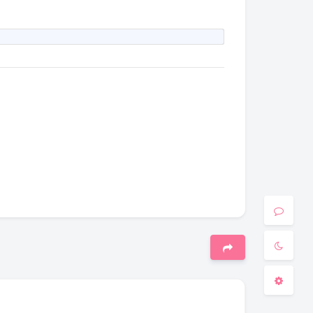
夜间模式
Sans Serif
Serif
浅阴影
深阴影
关闭
日落
暗化
灰度