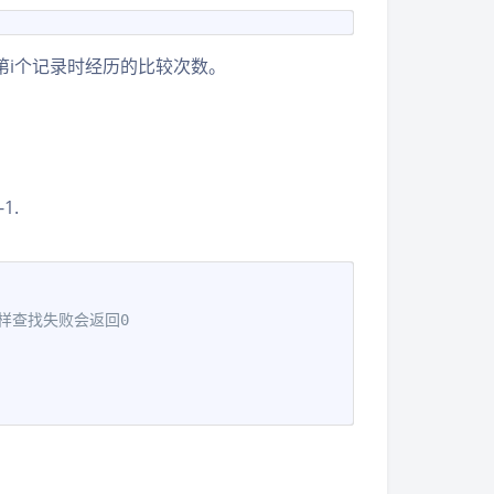
到第i个记录时经历的比较次数。
1.
样查找失败会返回0