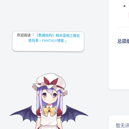
欢迎阅读
「 《数据结构》期末提纲之静态
总提
查找表 – FANTASY博客 」
暂无