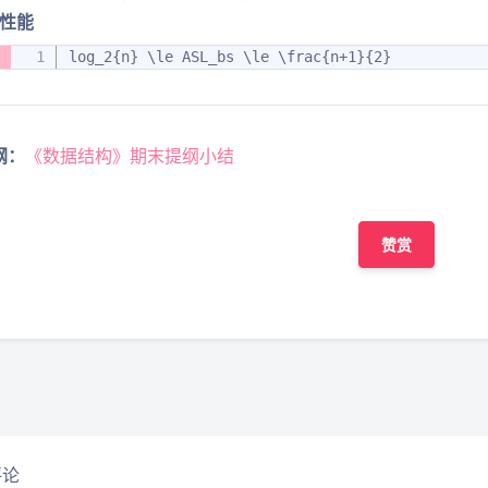
性能
log_2{n} \le ASL_bs \le \frac{n+1}{2}
纲：
《数据结构》期末提纲小结
赞赏
豆
评论