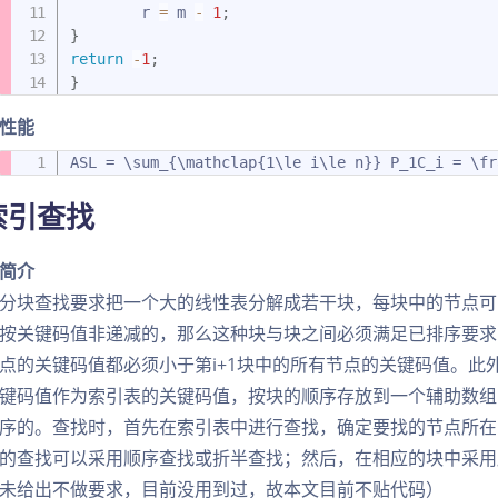
        r 
=
 m 
-
1
;
}
return
-
1
;
}
性能
ASL = \sum_{\mathclap{1\le i\le n}} P_1C_i = \fr
.索引查找
简介
分块查找要求把一个大的线性表分解成若干块，每块中的节点可
按关键码值非递减的，那么这种块与块之间必须满足已排序要求
点的关键码值都必须小于第i+1块中的所有节点的关键码值。此
键码值作为索引表的关键码值，按块的顺序存放到一个辅助数组
序的。查找时，首先在索引表中进行查找，确定要找的节点所在
的查找可以采用顺序查找或折半查找；然后，在相应的块中采用
未给出不做要求，目前没用到过，故本文目前不贴代码）