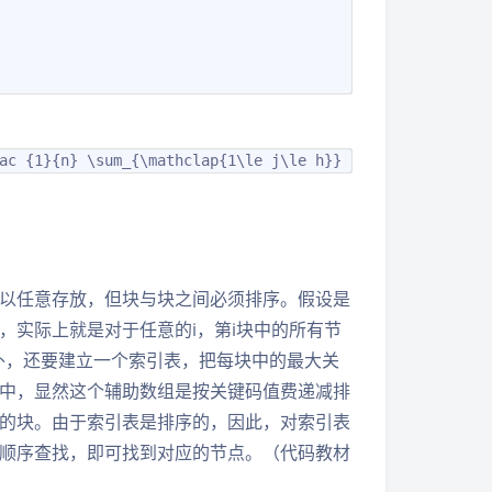
ac {1}{n} \sum_{\mathclap{1\le j\le h}} 2^{j-1} j = \fra
以任意存放，但块与块之间必须排序。假设是
，实际上就是对于任意的i，第i块中的所有节
外，还要建立一个索引表，把每块中的最大关
中，显然这个辅助数组是按关键码值费递减排
的块。由于索引表是排序的，因此，对索引表
顺序查找，即可找到对应的节点。（代码教材