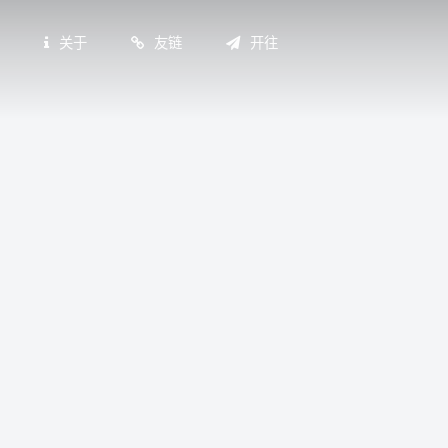
言
关于
友链
开往