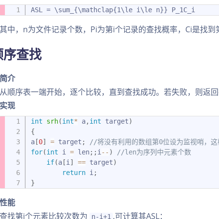
ASL = \sum_{\mathclap{1\le i\le n}} P_1C_i
其中，n为文件记录个数，Pi为第i个记录的查找概率，Ci是找
.顺序查找
简介
从顺序表一端开始，逐个比较，直到查找成功。若失败，则返回-
实现
int
srh
(
int
*
 a
,
int
 target
)
{
a
[
0
]
=
 target
;
//将没有利用的数组第0位设为监视哨，这
for
(
int
 i 
=
 len
;
;
i
--
)
//len为序列中元素个数
if
(
a
[
i
]
==
 target
)
return
 i
;
}
性能
查找第i个元素比较次数为
,可计算其ASL：
n-i+1