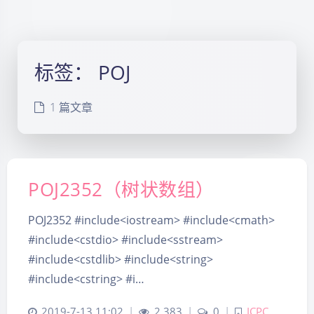
标签：
POJ
1 篇文章
POJ2352（树状数组）
POJ2352 #include<iostream> #include<cmath>
#include<cstdio> #include<sstream>
#include<cstdlib> #include<string>
#include<cstring> #i…
夜间模式
2019-7-13 11:02
|
2,383
|
0
|
ICPC