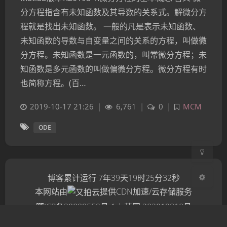
分方程指含有未知函数及其导数的关系式。解微分方
程就是找出未知函数。 一般的凡是表示未知函数、
未知函数的导数与自变量之间的关系的方程，叫做微
分方程。未知函数是一元函数的，叫常微分方程；未
夜间模式
知函数是多元函数的叫做偏微分方程。微分方程有时
也简称方程。(百…
Sans Serif
Serif
浅阴影
深阴影
2019-10-17 21:26
|
6,761
|
0
|
MCM
ODE
关闭
日落
暗化
灰度
博客累计运行
7年39天19时25分32秒
本网站由
提供CDN加速/云存储服务
鄂ICP备20008559号-1
|
萌国
202019810号
鄂公网安备 42011202001839号